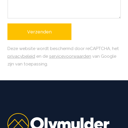
Deze website wordt beschermd door reCAPTCHA, het
privacybeleid
en de
servicevoorwaarden
van Google
zijn van toepassing.